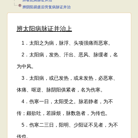
辨霍乱病脉证并治
辨阴阳易瘥后劳复病脉证并治