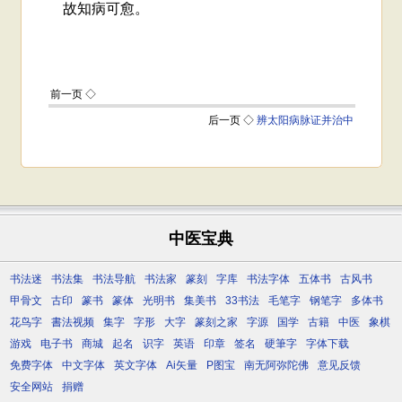
中医宝典
书法迷
书法集
书法导航
书法家
篆刻
字库
书法字体
五体书
古风书
甲骨文
古印
篆书
篆体
光明书
集美书
33书法
毛笔字
钢笔字
多体书
花鸟字
書法视频
集字
字形
大字
篆刻之家
字源
国学
古籍
中医
象棋
游戏
电子书
商城
起名
识字
英语
印章
签名
硬筆字
字体下载
免费字体
中文字体
英文字体
Ai矢量
P图宝
南无阿弥陀佛
意见反馈
安全网站
捐赠