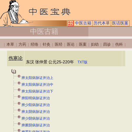
中医古籍
历代本草
医话医案
中医古籍
本草
方药
经络
针灸
医经
医论
医案
妇幼
四诊
伤科
|
|
|
|
|
|
|
|
|
|
|
伤寒论
东汉
张仲景
公元25-220年
TXT版
辨太阳病脉证并治上
辨太阳病脉证并治中
辨太阳病脉证并治下
辨阳明病脉证并治
辨少阳病脉证并治
辨太阴病脉证并治
辨少阴病脉证并治
辨厥阴病脉证并治