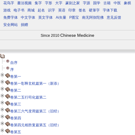
花鸟字
書法视频
集字
字形
大字
篆刻之家
字源
国学
古籍
中医
象棋
游戏
电子书
商城
起名
识字
英语
印章
签名
硬筆字
字体下载
免费字体
中文字体
英文字体
Ai矢量
P图宝
南无阿弥陀佛
意见反馈
安全网站
捐赠
Chinese Medicine
Since 2010
自序
序
卷第一
卷第一彰释玄机篇第一（新添）
卷第二
卷第二五行司化篇第二
卷第三
卷第三六气变用篇第三（旧经）
卷第四
卷第四元相胜复篇第五（旧经）
卷第五