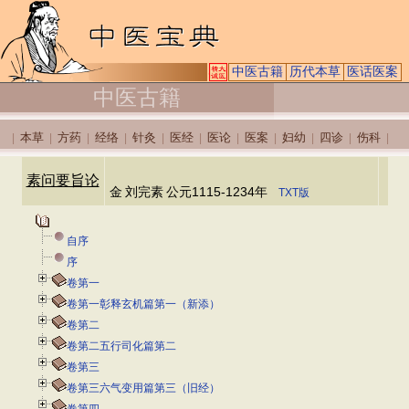
中医古籍
历代本草
医话医案
中医古籍
本草
方药
经络
针灸
医经
医论
医案
妇幼
四诊
伤科
|
|
|
|
|
|
|
|
|
|
|
素问要旨论
金
刘完素
公元1115-1234年
TXT版
自序
序
卷第一
卷第一彰释玄机篇第一（新添）
卷第二
卷第二五行司化篇第二
卷第三
卷第三六气变用篇第三（旧经）