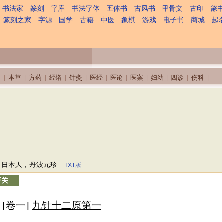
书法家
篆刻
字库
书法字体
五体书
古风书
甲骨文
古印
篆
篆刻之家
字源
国学
古籍
中医
象棋
游戏
电子书
商城
起
本草
方药
经络
针灸
医经
医论
医案
妇幼
四诊
伤科
|
|
|
|
|
|
|
|
|
|
|
日本人，丹波元珍
TXT版
开关