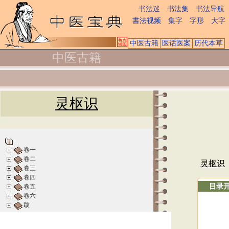
书法迷
书法集
书法导航
書法视频
集字
字形
大字
中医古籍
医话医案
历代本草
中医古籍
灵枢识
卷一
卷二
灵枢识
卷三
卷四
目录
卷五
卷六
跋