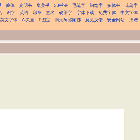
书
篆体
光明书
集美书
33书法
毛笔字
钢笔字
多体书
花鸟字
名
识字
英语
印章
签名
硬筆字
字体下载
免费字体
中文字体
英文字体
Ai矢量
P图宝
南无阿弥陀佛
意见反馈
安全网站
捐赠