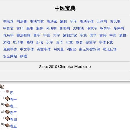
中医宝典
书法迷
书法集
书法导航
书法家
篆刻
字库
书法字体
五体书
古风书
甲骨文
古印
篆书
篆体
光明书
集美书
33书法
毛笔字
钢笔字
多体书
花鸟字
書法视频
集字
字形
大字
篆刻之家
字源
国学
古籍
中医
象棋
游戏
电子书
商城
起名
识字
英语
印章
签名
硬筆字
字体下载
免费字体
中文字体
英文字体
Ai矢量
P图宝
南无阿弥陀佛
意见反馈
安全网站
捐赠
Chinese Medicine
Since 2010
序
卷一
卷二
卷三
卷四
卷五