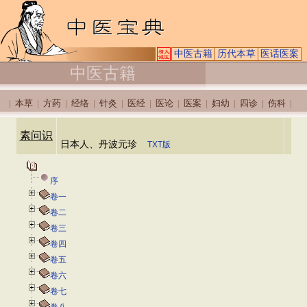
中医古籍
历代本草
医话医案
中医古籍
本草
方药
经络
针灸
医经
医论
医案
妇幼
四诊
伤科
|
|
|
|
|
|
|
|
|
|
|
素问识
日本人、丹波元珍
TXT版
序
卷一
卷二
卷三
卷四
卷五
卷六
卷七