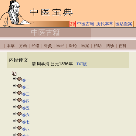
中医古籍
历代本草
医话医案
中医古籍
本草
方药
经络
针灸
医经
医论
医案
妇幼
四诊
伤科
|
|
|
|
|
|
|
|
|
|
|
内经评文
清
周学海
公元1896年
TXT版
卷一
卷二
卷三
卷四
卷五
卷六
卷七
卷八