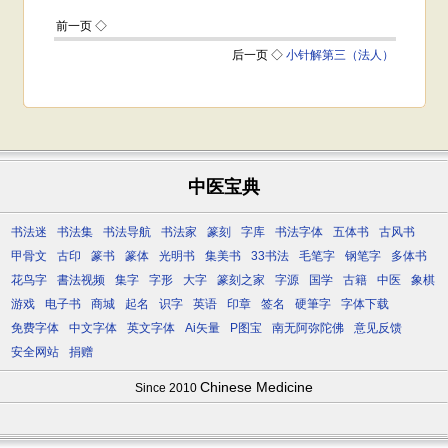
中医宝典
书法迷
书法集
书法导航
书法家
篆刻
字库
书法字体
五体书
古风书
甲骨文
古印
篆书
篆体
光明书
集美书
33书法
毛笔字
钢笔字
多体书
花鸟字
書法视频
集字
字形
大字
篆刻之家
字源
国学
古籍
中医
象棋
游戏
电子书
商城
起名
识字
英语
印章
签名
硬筆字
字体下载
免费字体
中文字体
英文字体
Ai矢量
P图宝
南无阿弥陀佛
意见反馈
安全网站
捐赠
Chinese Medicine
Since 2010