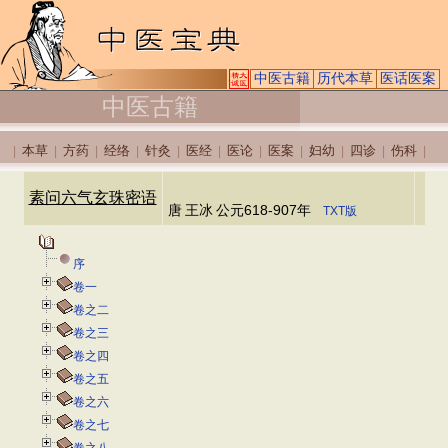
中医古籍
历代本草
医话医案
中医古籍
本草
方药
经络
针灸
医经
医论
医案
妇幼
四诊
伤科
|
|
|
|
|
|
|
|
|
|
|
素问六气玄珠密语
唐
王冰
公元618-907年
TXT版
序
卷一
卷之二
卷之三
卷之四
卷之五
卷之六
卷之七