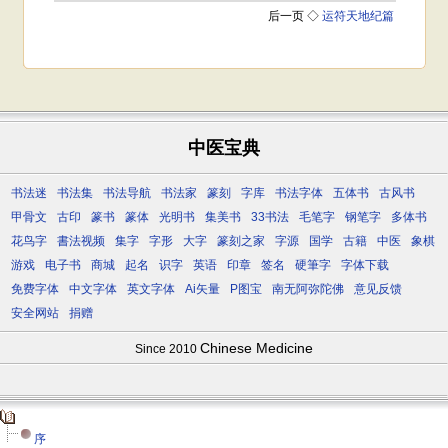
中医宝典
书法迷
书法集
书法导航
书法家
篆刻
字库
书法字体
五体书
古风书
甲骨文
古印
篆书
篆体
光明书
集美书
33书法
毛笔字
钢笔字
多体书
花鸟字
書法视频
集字
字形
大字
篆刻之家
字源
国学
古籍
中医
象棋
游戏
电子书
商城
起名
识字
英语
印章
签名
硬筆字
字体下载
免费字体
中文字体
英文字体
Ai矢量
P图宝
南无阿弥陀佛
意见反馈
安全网站
捐赠
Chinese Medicine
Since 2010
序