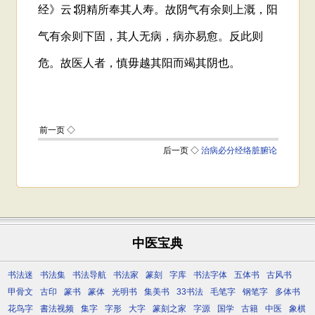
中医宝典
书法迷
书法集
书法导航
书法家
篆刻
字库
书法字体
五体书
古风书
甲骨文
古印
篆书
篆体
光明书
集美书
33书法
毛笔字
钢笔字
多体书
花鸟字
書法视频
集字
字形
大字
篆刻之家
字源
国学
古籍
中医
象棋