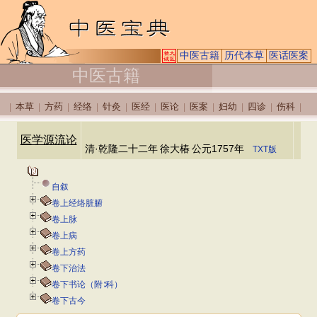
中医古籍
历代本草
医话医案
中医古籍
本草
方药
经络
针灸
医经
医论
医案
妇幼
四诊
伤科
|
|
|
|
|
|
|
|
|
|
|
医学源流论
清·乾隆二十二年
徐大椿
公元1757年
TXT版
自叙
卷上经络脏腑
卷上脉
卷上病
卷上方药
卷下治法
卷下书论（附∶科）
卷下古今