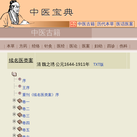
中医古籍
历代本草
医话医案
中医古籍
本草
方药
经络
针灸
医经
医论
医案
妇幼
四诊
伤科
|
|
|
|
|
|
|
|
|
|
|
续名医类案
清
魏之琇
公元1644-1911年
TXT版
序
王序
重刊《续名医类案》序
卷一
卷二
卷三
卷四
卷五