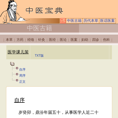
中医古籍
历代本草
医话医案
中医古籍
本草
方药
经络
针灸
医经
医论
医案
妇幼
四诊
伤科
|
|
|
|
|
|
|
|
|
|
|
医学课儿策
TXT版
自序
周序
正文