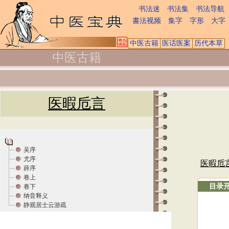
书法迷
书法集
书法导航
書法视频
集字
字形
大字
中医古籍
医话医案
历代本草
中医古籍
医暇卮言
吴序
尤序
医暇卮
薛序
卷上
目录
卷下
纳音释义
静观居士云游疏