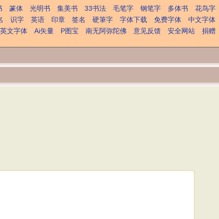
书
篆体
光明书
集美书
33书法
毛笔字
钢笔字
多体书
花鸟字
名
识字
英语
印章
签名
硬筆字
字体下载
免费字体
中文字体
英文字体
Ai矢量
P图宝
南无阿弥陀佛
意见反馈
安全网站
捐赠