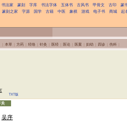
书法家
篆刻
字库
书法字体
五体书
古风书
甲骨文
古印
篆
篆刻之家
字源
国学
古籍
中医
象棋
游戏
电子书
商城
起
本草
方药
经络
针灸
医经
医论
医案
妇幼
四诊
伤科
|
|
|
|
|
|
|
|
|
|
|
言
TXT版
开关