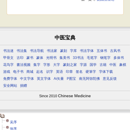
中医宝典
书法迷
书法集
书法导航
书法家
篆刻
字库
书法字体
五体书
古风书
甲骨文
古印
篆书
篆体
光明书
集美书
33书法
毛笔字
钢笔字
多体书
花鸟字
書法视频
集字
字形
大字
篆刻之家
字源
国学
古籍
中医
象棋
游戏
电子书
商城
起名
识字
英语
印章
签名
硬筆字
字体下载
免费字体
中文字体
英文字体
Ai矢量
P图宝
南无阿弥陀佛
意见反馈
安全网站
捐赠
Chinese Medicine
Since 2010
吴序
张序