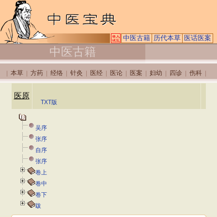
中医古籍
历代本草
医话医案
中医古籍
本草
方药
经络
针灸
医经
医论
医案
妇幼
四诊
伤科
|
|
|
|
|
|
|
|
|
|
|
医原
TXT版
吴序
张序
自序
张序
卷上
卷中
卷下
跋