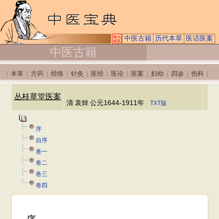
中医古籍
历代本草
医话医案
中医古籍
本草
方药
经络
针灸
医经
医论
医案
妇幼
四诊
伤科
|
|
|
|
|
|
|
|
|
|
|
丛桂草堂医案
清
袁焯
公元1644-1911年
TXT版
序
自序
卷一
卷二
卷三
卷四