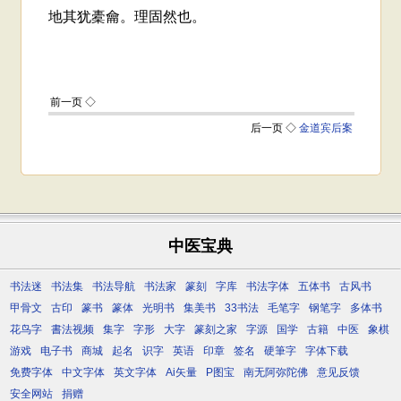
中医宝典
书法迷
书法集
书法导航
书法家
篆刻
字库
书法字体
五体书
古风书
甲骨文
古印
篆书
篆体
光明书
集美书
33书法
毛笔字
钢笔字
多体书
花鸟字
書法视频
集字
字形
大字
篆刻之家
字源
国学
古籍
中医
象棋
游戏
电子书
商城
起名
识字
英语
印章
签名
硬筆字
字体下载
免费字体
中文字体
英文字体
Ai矢量
P图宝
南无阿弥陀佛
意见反馈
安全网站
捐赠