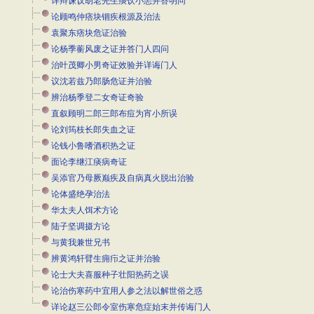
详辩谏议胡老先生痰饮小恙并答明问
论顾鸣仲痞块锢疾根源及治法
袁聚东痞块危证治验
论杨季蘅风废之证并答门人四问
治叶茂卿小男奇证效验并详诲门人
议沈若兹乃郎肠危证并治验
辨治杨季登二女奇证奇验
直叙顾明二郎三郎布痘为宵小所误
论刘筠枝长郎失血之证
论钱小鲁嗜酒积热之证
面论李继江痰病奇证
吴添官乃母厥巅疾及自病真火脱出治验
论体盛绝孕治法
华太夫人饵术方论
陆子坚调摄方论
与黄我兼世兄书
辨黄鸿轩臂生痈疖之证并治验
论士大夫喜服种子壮阳热药之误
论治伤寒药中宜用人参之法以解世俗之惑
详论赵三公郎令室伤寒危症始末并传诲门人