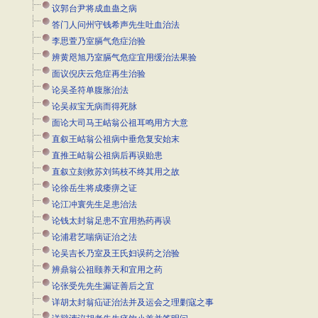
议郭台尹将成血蛊之病
答门人问州守钱希声先生吐血治法
李思萱乃室膈气危症治验
辨黄咫旭乃室膈气危症宜用缓治法果验
面议倪庆云危症再生治验
论吴圣符单腹胀治法
论吴叔宝无病而得死脉
面论大司马王岵翁公祖耳鸣用方大意
直叙王岵翁公祖病中垂危复安始末
直推王岵翁公祖病后再误贻患
直叙立刻救苏刘筠枝不终其用之故
论徐岳生将成痿痹之证
论江冲寰先生足患治法
论钱太封翁足患不宜用热药再误
论浦君艺喘病证治之法
论吴吉长乃室及王氏妇误药之治验
辨鼎翁公祖颐养天和宜用之药
论张受先先生漏证善后之宜
详胡太封翁疝证治法并及运会之理剿寇之事