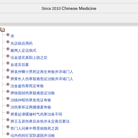
Chinese Medicine
Since 2010
序
先议病后用药
极闸人定议病式
论金道宾真阳上脱之症
金道宾后案
辨袁仲卿小男死证再生奇验并详诲门人
辨黄长人伤寒疑难危证治验并详诲门人
治金鉴伤寒死证奇验
辨徐国祯伤寒疑难急证治验
治钱仲昭伤寒发危证奇验
治伤寒坏证两腰偻废奇验
辨黄起潜曙修时气伤寒治各不同
辨王玉原伤寒后余热并永定善后要法
答门人问蒋中尊受病致死之因
论内伤转疟宜防虚脱并治验