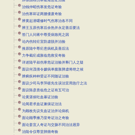
辨徐国祯伤寒疑难急证治验
治钱仲昭伤寒发危证奇验
治伤寒坏证两腰偻废奇验
辨黄起潜曙修时气伤寒治各不同
辨王玉原伤寒后余热并永定善后要法
答门人问蒋中尊受病致死之因
论内伤转疟宜防虚脱并治验
推原陆中尊疟患病机及善后法
力争截疟成胀临危救安奇验
详述陆平叔伤寒危证治验并释门人之疑
面议何茂倩令嫒病单腹胀脾虚将绝之候
辨痢疾种种受证不同随证治验
面议少司马李萍槎先生误治宜用急疗之法
面议陈彦质临危之证有五可治
论黄湛侯吐血暴证治验
论闻君求血证兼痰证治法
为顾枚先议失血证治并论病机
面论顾季掖乃室奇证治之奇验
面论姜宜人奇证与交肠不同治法迥异
治陆令仪尊堂肺痈奇验