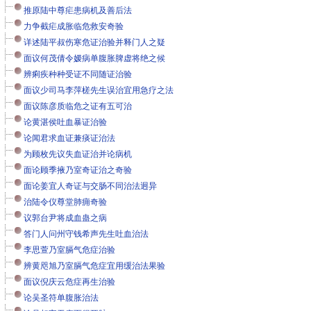
推原陆中尊疟患病机及善后法
力争截疟成胀临危救安奇验
详述陆平叔伤寒危证治验并释门人之疑
面议何茂倩令嫒病单腹胀脾虚将绝之候
辨痢疾种种受证不同随证治验
面议少司马李萍槎先生误治宜用急疗之法
面议陈彦质临危之证有五可治
论黄湛侯吐血暴证治验
论闻君求血证兼痰证治法
为顾枚先议失血证治并论病机
面论顾季掖乃室奇证治之奇验
面论姜宜人奇证与交肠不同治法迥异
治陆令仪尊堂肺痈奇验
议郭台尹将成血蛊之病
答门人问州守钱希声先生吐血治法
李思萱乃室膈气危症治验
辨黄咫旭乃室膈气危症宜用缓治法果验
面议倪庆云危症再生治验
论吴圣符单腹胀治法