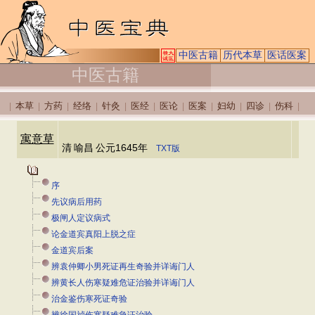
中医古籍
历代本草
医话医案
中医古籍
本草
方药
经络
针灸
医经
医论
医案
妇幼
四诊
伤科
|
|
|
|
|
|
|
|
|
|
|
寓意草
清
喻昌
公元1645年
TXT版
序
先议病后用药
极闸人定议病式
论金道宾真阳上脱之症
金道宾后案
辨袁仲卿小男死证再生奇验并详诲门人
辨黄长人伤寒疑难危证治验并详诲门人
治金鉴伤寒死证奇验