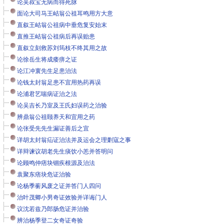
论吴叔宝无病而得死脉
面论大司马王岵翁公祖耳鸣用方大意
直叙王岵翁公祖病中垂危复安始末
直推王岵翁公祖病后再误贻患
直叙立刻救苏刘筠枝不终其用之故
论徐岳生将成痿痹之证
论江冲寰先生足患治法
论钱太封翁足患不宜用热药再误
论浦君艺喘病证治之法
论吴吉长乃室及王氏妇误药之治验
辨鼎翁公祖颐养天和宜用之药
论张受先先生漏证善后之宜
详胡太封翁疝证治法并及运会之理剿寇之事
详辩谏议胡老先生痰饮小恙并答明问
论顾鸣仲痞块锢疾根源及治法
袁聚东痞块危证治验
论杨季蘅风废之证并答门人四问
治叶茂卿小男奇证效验并详诲门人
议沈若兹乃郎肠危证并治验
辨治杨季登二女奇证奇验