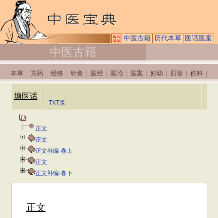
中医古籍
历代本草
医话医案
中医古籍
本草
方药
经络
针灸
医经
医论
医案
妇幼
四诊
伤科
|
|
|
|
|
|
|
|
|
|
|
塘医话
TXT版
正文
正文
正文补编·卷上
正文
正文补编·卷下