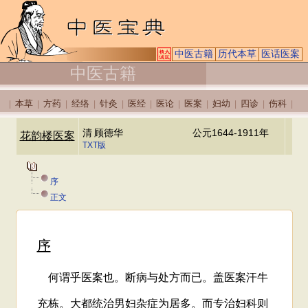
中医古籍
历代本草
医话医案
中医古籍
本草
方药
经络
针灸
医经
医论
医案
妇幼
四诊
伤科
|
|
|
|
|
|
|
|
|
|
|
清
顾德华
公元1644-1911年
花韵楼医案
TXT版
序
正文