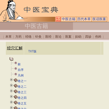
中医古籍
历代本草
医话医案
中医古籍
本草
方药
经络
针灸
医经
医论
医案
妇幼
四诊
伤科
|
|
|
|
|
|
|
|
|
|
|
经穴汇解
TXT版
叙
自序
凡例
卷之一
卷之二
卷之三
卷之四
卷之五