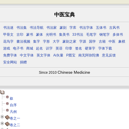
中医宝典
书法迷
书法集
书法导航
书法家
篆刻
字库
书法字体
五体书
古风书
甲骨文
古印
篆书
篆体
光明书
集美书
33书法
毛笔字
钢笔字
多体书
花鸟字
書法视频
集字
字形
大字
篆刻之家
字源
国学
古籍
中医
象棋
游戏
电子书
商城
起名
识字
英语
印章
签名
硬筆字
字体下载
免费字体
中文字体
英文字体
Ai矢量
P图宝
南无阿弥陀佛
意见反馈
安全网站
捐赠
Chinese Medicine
Since 2010
叙
自序
凡例
卷之一
卷之二