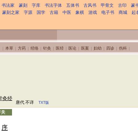
书法家
篆刻
字库
书法字体
五体书
古风书
甲骨文
古印
篆
篆刻之家
字源
国学
古籍
中医
象棋
游戏
电子书
商城
起
本草
方药
经络
针灸
医经
医论
医案
妇幼
四诊
伤科
|
|
|
|
|
|
|
|
|
|
|
堂灸经
唐代
不详
TXT版
开关