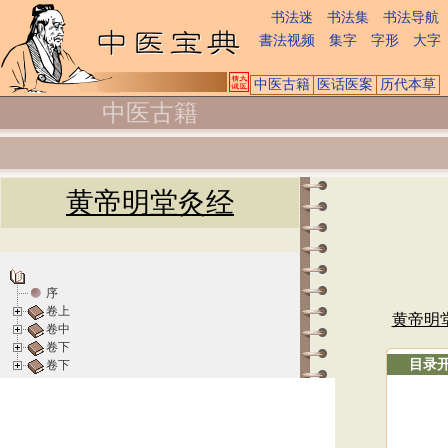
书法迷
书法集
书法导航
書法视频
集字
字形
大字
中医古籍
医话医案
历代本草
中医古籍
黄帝明堂灸经
序
卷上
黄帝明
卷中
卷下
目录
卷下