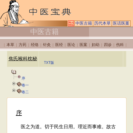
中医古籍
历代本草
医话医案
中医古籍
本草
方药
经络
针灸
医经
医论
医案
妇幼
四诊
伤科
|
|
|
|
|
|
|
|
|
|
|
焦氏喉科枕秘
TXT版
序
卷一
卷二