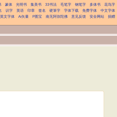
书
篆体
光明书
集美书
33书法
毛笔字
钢笔字
多体书
花鸟字
名
识字
英语
印章
签名
硬筆字
字体下载
免费字体
中文字体
英文字体
Ai矢量
P图宝
南无阿弥陀佛
意见反馈
安全网站
捐赠