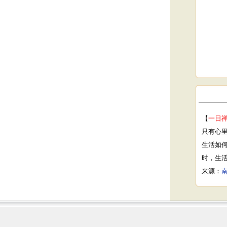
【
一日
只有心
生活如
时，生
来源：