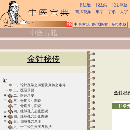
书法迷
书法集
书法导航
書法视频
集字
字形
大字
中医古籍
医话医案
历代本草
中医古籍
金针秘传
一、论针灸学之渊源及真传之难得
二、医经录要
金针秘
二、医经录要
三、骨度尺寸图说
目录
三、骨度尺寸图说
四、经脉孔穴起止图说
四、经脉孔穴起止图说
五、周身孔穴总图
六、十二经孔穴图及歌括