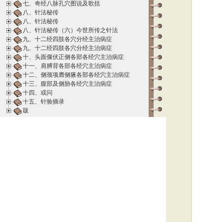
七、奇经八脉孔穴图说及歌括
八、针法秘传
八、针法秘传
八、针法秘传（六）今世所传之针法
九、十二经四肢各穴分经主治病症
九、十二经四肢各穴分经主治病症
十、头面偃伏正侧各部各经穴主治病症
十一、肩膊背各部各经穴主治病症
十二、侧颈项膺侧腋各部各经穴主治病症
十三、腹部及侧胁各经穴主治病症
十四、或问
十五、针验摘录
跋