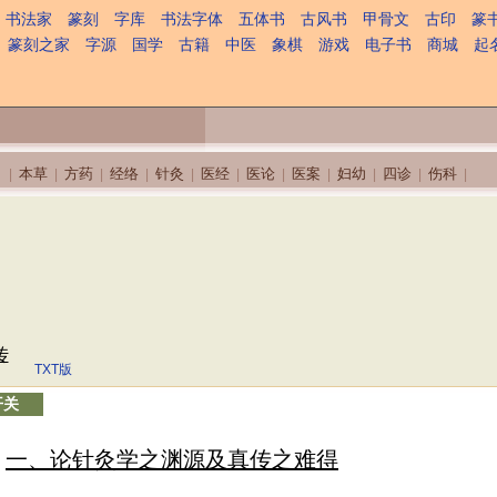
书法家
篆刻
字库
书法字体
五体书
古风书
甲骨文
古印
篆
篆刻之家
字源
国学
古籍
中医
象棋
游戏
电子书
商城
起
本草
方药
经络
针灸
医经
医论
医案
妇幼
四诊
伤科
|
|
|
|
|
|
|
|
|
|
|
传
TXT版
开关