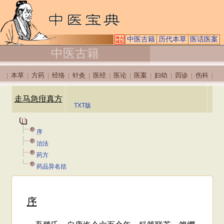
中医古籍
历代本草
医话医案
中医古籍
本草
方药
经络
针灸
医经
医论
医案
妇幼
四诊
伤科
|
|
|
|
|
|
|
|
|
|
|
走马急疳真方
TXT版
序
治法
药方
药品异名括