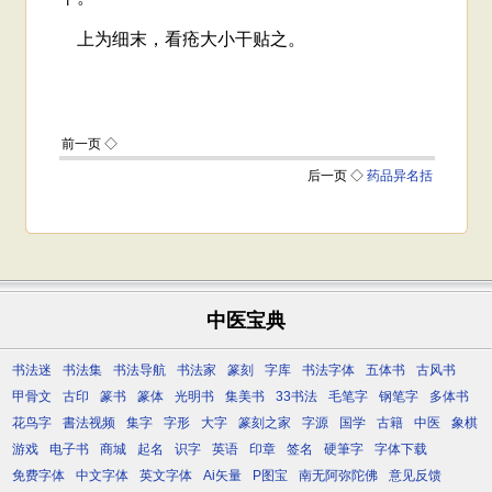
中医宝典
书法迷
书法集
书法导航
书法家
篆刻
字库
书法字体
五体书
古风书
甲骨文
古印
篆书
篆体
光明书
集美书
33书法
毛笔字
钢笔字
多体书
花鸟字
書法视频
集字
字形
大字
篆刻之家
字源
国学
古籍
中医
象棋
游戏
电子书
商城
起名
识字
英语
印章
签名
硬筆字
字体下载
免费字体
中文字体
英文字体
Ai矢量
P图宝
南无阿弥陀佛
意见反馈