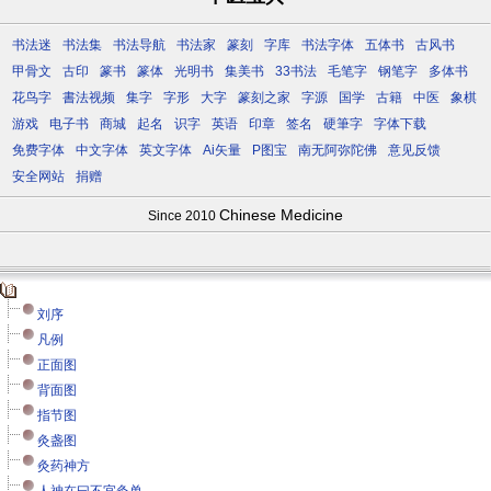
书法迷
书法集
书法导航
书法家
篆刻
字库
书法字体
五体书
古风书
甲骨文
古印
篆书
篆体
光明书
集美书
33书法
毛笔字
钢笔字
多体书
花鸟字
書法视频
集字
字形
大字
篆刻之家
字源
国学
古籍
中医
象棋
游戏
电子书
商城
起名
识字
英语
印章
签名
硬筆字
字体下载
免费字体
中文字体
英文字体
Ai矢量
P图宝
南无阿弥陀佛
意见反馈
安全网站
捐赠
Chinese Medicine
Since 2010
刘序
凡例
正面图
背面图
指节图
灸盏图
灸药神方