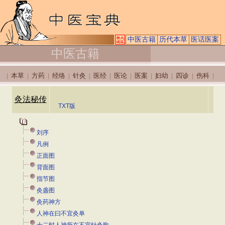
中医古籍
历代本草
医话医案
中医古籍
本草
方药
经络
针灸
医经
医论
医案
妇幼
四诊
伤科
|
|
|
|
|
|
|
|
|
|
|
灸法秘传
TXT版
刘序
凡例
正面图
背面图
指节图
灸盏图
灸药神方
人神在曰不宜灸单