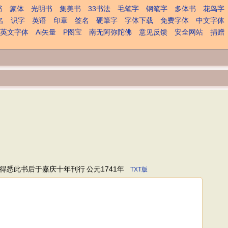
书
篆体
光明书
集美书
33书法
毛笔字
钢笔字
多体书
花鸟字
名
识字
英语
印章
签名
硬筆字
字体下载
免费字体
中文字体
英文字体
Ai矢量
P图宝
南无阿弥陀佛
意见反馈
安全网站
捐赠
得悉此书后于嘉庆十年刊行
公元1741年
TXT版