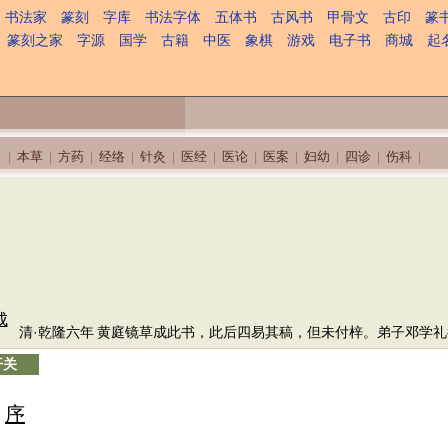
书法家
篆刻
字库
书法字体
五体书
古风书
甲骨文
古印
篆
篆刻之家
字源
国学
古籍
中医
象棋
游戏
电子书
商城
起
本草
方药
经络
针灸
医经
医论
医案
妇幼
四诊
伤科
|
|
|
|
|
|
|
|
|
|
|
成
清·乾隆六年
黄庭镜草成此书，此后四易其稿，但未付梓。弟子邓学礼
开关