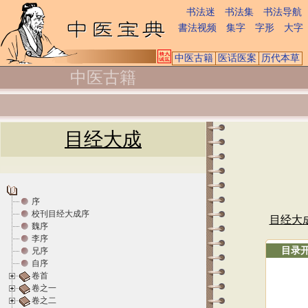
书法迷
书法集
书法导航
書法视频
集字
字形
大字
中医古籍
医话医案
历代本草
中医古籍
目经大成
序
校刊目经大成序
目经大
魏序
李序
目录
兄序
自序
卷首
卷之一
卷之二