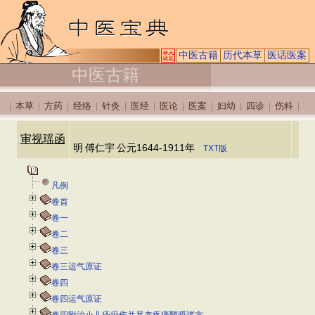
中医古籍
历代本草
医话医案
中医古籍
本草
方药
经络
针灸
医经
医论
医案
妇幼
四诊
伤科
|
|
|
|
|
|
|
|
|
|
|
审视瑶函
明
傅仁宇
公元1644-1911年
TXT版
凡例
卷首
卷一
卷二
卷三
卷三运气原证
卷四
卷四运气原证