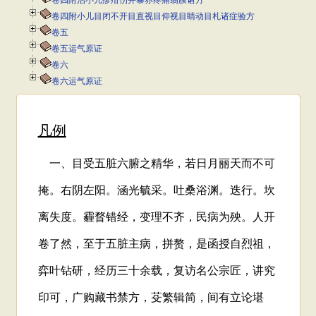
卷四附治小儿疹疳伤并暴赤疼痛翳膜诸方
卷四附小儿目闭不开目直视目仰视目睛动目札诸症验方
卷五
卷五运气原证
卷六
卷六运气原证