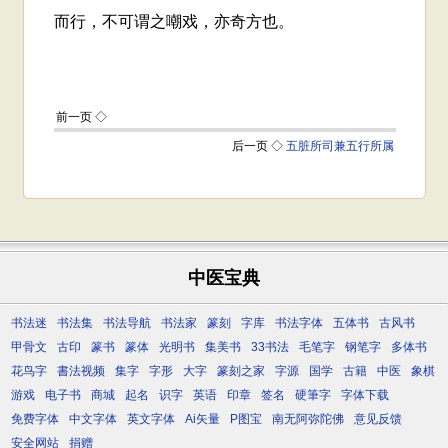
中医宝典
书法迷
书法集
书法导航
书法家
篆刻
字库
书法字体
五体书
古风书
甲骨文
古印
篆书
篆体
光明书
集美书
33书法
毛笔字
钢笔字
多体书
花鸟字
書法视频
集字
字形
大字
篆刻之家
字源
国学
古籍
中医
象棋
游戏
电子书
商城
起名
识字
英语
印章
签名
硬筆字
字体下载
免费字体
中文字体
英文字体
Ai矢量
P图宝
南无阿弥陀佛
意见反馈
安全网站
捐赠