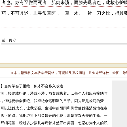
○ 本古籍资料文本收集于网络，可能触及版权问题，且似未经详校、缺图，
禅
】当你学会了拒绝，你才不会步入歧途
世间，接纳或拒绝，爱或不爱，放弃或执着……每个人都应有接纳与
心，但也要学会拒绝。我拒绝永远明媚的日子。因为那是虚幻的梦
苦可以让我成长，让我坚强。生活中的阴雨和风雪使我能清醒地在春
清脚下的路。我拒绝折下那朵盛开的小花，那是在毁灭美的生命。一
的纤细花茎，经过多少挣扎与痛苦才盛开出美丽，怎忍心为个人的私