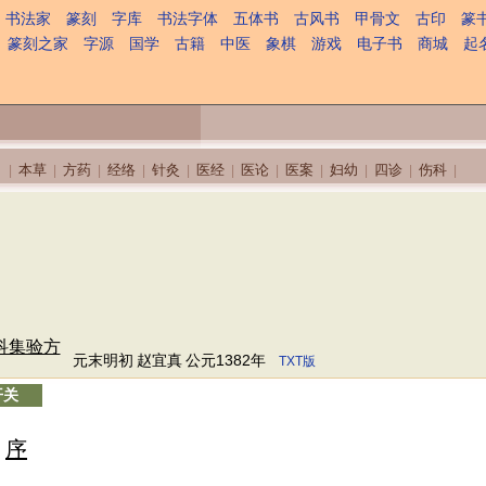
书法家
篆刻
字库
书法字体
五体书
古风书
甲骨文
古印
篆
篆刻之家
字源
国学
古籍
中医
象棋
游戏
电子书
商城
起
本草
方药
经络
针灸
医经
医论
医案
妇幼
四诊
伤科
|
|
|
|
|
|
|
|
|
|
|
科集验方
元末明初
赵宜真
公元1382年
TXT版
开关