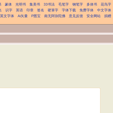
书
篆体
光明书
集美书
33书法
毛笔字
钢笔字
多体书
花鸟字
名
识字
英语
印章
签名
硬筆字
字体下载
免费字体
中文字体
英文字体
Ai矢量
P图宝
南无阿弥陀佛
意见反馈
安全网站
捐赠