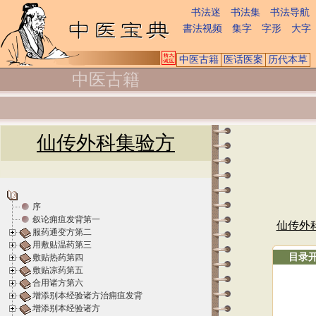
书法迷
书法集
书法导航
書法视频
集字
字形
大字
中医古籍
医话医案
历代本草
中医古籍
仙传外科集验方
序
叙论痈疽发背第一
仙传外
服药通变方第二
用敷贴温药第三
目录
敷贴热药第四
敷贴凉药第五
合用诸方第六
增添别本经验诸方治痈疽发背
增添别本经验诸方