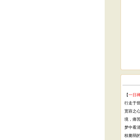
【
一日
行走于
宽容之
境，痛
梦中看
枝脆弱