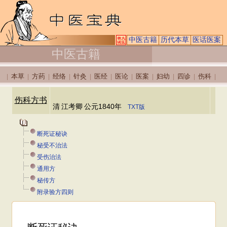
中医古籍
历代本草
医话医案
中医古籍
本草
方药
经络
针灸
医经
医论
医案
妇幼
四诊
伤科
|
|
|
|
|
|
|
|
|
|
|
伤科方书
清
江考卿
公元1840年
TXT版
断死证秘诀
秘受不治法
受伤治法
通用方
秘传方
附录验方四则