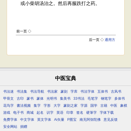
中医宝典
书法迷
书法集
书法导航
书法家
篆刻
字库
书法字体
五体书
古风书
甲骨文
古印
篆书
篆体
光明书
集美书
33书法
毛笔字
钢笔字
多体书
花鸟字
書法视频
集字
字形
大字
篆刻之家
字源
国学
古籍
中医
象棋
游戏
电子书
商城
起名
识字
英语
印章
签名
硬筆字
字体下载
免费字体
中文字体
英文字体
Ai矢量
P图宝
南无阿弥陀佛
意见反馈
安全网站
捐赠