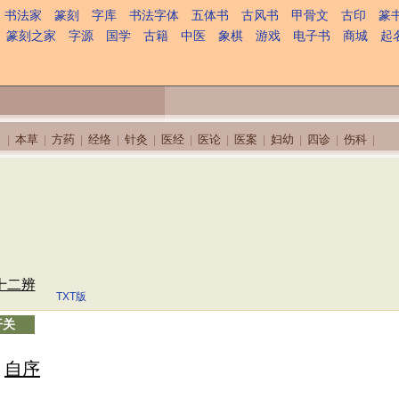
书法家
篆刻
字库
书法字体
五体书
古风书
甲骨文
古印
篆
篆刻之家
字源
国学
古籍
中医
象棋
游戏
电子书
商城
起
本草
方药
经络
针灸
医经
医论
医案
妇幼
四诊
伤科
|
|
|
|
|
|
|
|
|
|
|
十二辨
TXT版
开关