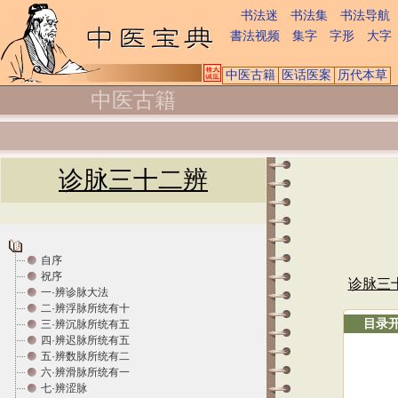
书法迷
书法集
书法导航
書法视频
集字
字形
大字
中医古籍
医话医案
历代本草
中医古籍
诊脉三十二辨
自序
祝序
诊脉三
一·辨诊脉大法
二·辨浮脉所统有十
目录
三·辨沉脉所统有五
四·辨迟脉所统有五
五·辨数脉所统有二
六·辨滑脉所统有一
七·辨涩脉