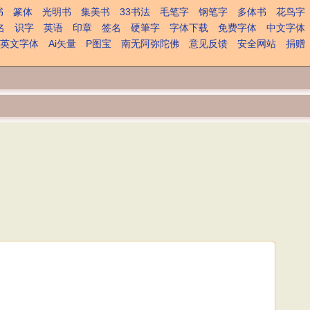
书
篆体
光明书
集美书
33书法
毛笔字
钢笔字
多体书
花鸟字
名
识字
英语
印章
签名
硬筆字
字体下载
免费字体
中文字体
英文字体
Ai矢量
P图宝
南无阿弥陀佛
意见反馈
安全网站
捐赠