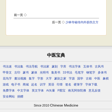
中医宝典
书法迷
书法集
书法导航
书法家
篆刻
字库
书法字体
五体书
古风书
甲骨文
古印
篆书
篆体
光明书
集美书
33书法
毛笔字
钢笔字
多体书
花鸟字
書法视频
集字
字形
大字
篆刻之家
字源
国学
古籍
中医
象棋
游戏
电子书
商城
起名
识字
英语
印章
签名
硬筆字
字体下载
免费字体
中文字体
英文字体
Ai矢量
P图宝
南无阿弥陀佛
意见反馈
安全网站
捐赠
Chinese Medicine
Since 2010