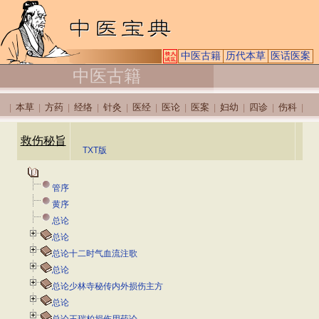
中医古籍
历代本草
医话医案
中医古籍
本草
方药
经络
针灸
医经
医论
医案
妇幼
四诊
伤科
|
|
|
|
|
|
|
|
|
|
|
救伤秘旨
TXT版
管序
黄序
总论
总论
总论十二时气血流注歌
总论
总论少林寺秘传内外损伤主方
总论