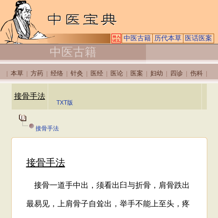
中医古籍
历代本草
医话医案
中医古籍
本草
方药
经络
针灸
医经
医论
医案
妇幼
四诊
伤科
|
|
|
|
|
|
|
|
|
|
|
接骨手法
TXT版
接骨手法