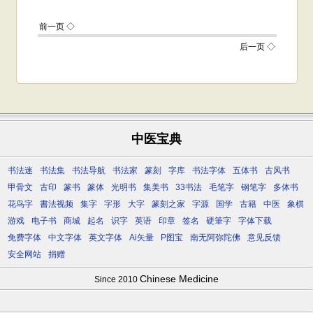
中医宝典
书法迷
书法集
书法导航
书法家
篆刻
字库
书法字体
五体书
古风书
甲骨文
古印
篆书
篆体
光明书
集美书
33书法
毛笔字
钢笔字
多体书
花鸟字
書法视频
集字
字形
大字
篆刻之家
字源
国学
古籍
中医
象棋
游戏
电子书
商城
起名
识字
英语
印章
签名
硬筆字
字体下载
免费字体
中文字体
英文字体
Ai矢量
P图宝
南无阿弥陀佛
意见反馈
安全网站
捐赠
Chinese Medicine
Since 2010