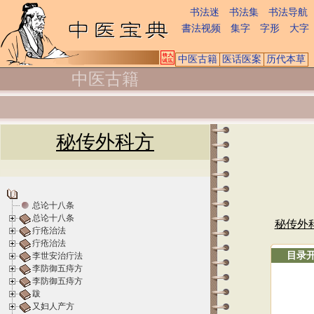
书法迷
书法集
书法导航
書法视频
集字
字形
大字
中医古籍
医话医案
历代本草
中医古籍
秘传外科方
总论十八条
总论十八条
秘传外
疔疮治法
疔疮治法
目录
李世安治疔法
李防御五痔方
李防御五痔方
跋
又妇人产方