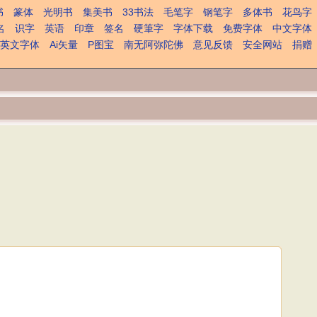
书
篆体
光明书
集美书
33书法
毛笔字
钢笔字
多体书
花鸟字
名
识字
英语
印章
签名
硬筆字
字体下载
免费字体
中文字体
英文字体
Ai矢量
P图宝
南无阿弥陀佛
意见反馈
安全网站
捐赠