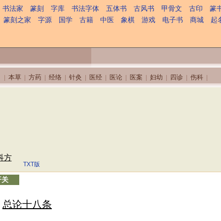
书法家
篆刻
字库
书法字体
五体书
古风书
甲骨文
古印
篆
篆刻之家
字源
国学
古籍
中医
象棋
游戏
电子书
商城
起
本草
方药
经络
针灸
医经
医论
医案
妇幼
四诊
伤科
|
|
|
|
|
|
|
|
|
|
|
科方
TXT版
开关