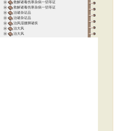
救解诸毒伤寒杂病一切等证
救解诸毒伤寒杂病一切等证
治诸杂证品
治诸杂证品
治风湿腰脚诸疾
治大风
治大风