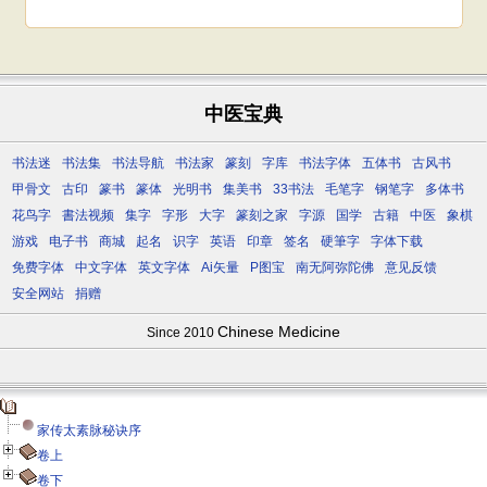
中医宝典
书法迷
书法集
书法导航
书法家
篆刻
字库
书法字体
五体书
古风书
甲骨文
古印
篆书
篆体
光明书
集美书
33书法
毛笔字
钢笔字
多体书
花鸟字
書法视频
集字
字形
大字
篆刻之家
字源
国学
古籍
中医
象棋
游戏
电子书
商城
起名
识字
英语
印章
签名
硬筆字
字体下载
免费字体
中文字体
英文字体
Ai矢量
P图宝
南无阿弥陀佛
意见反馈
安全网站
捐赠
Chinese Medicine
Since 2010
家传太素脉秘诀序
卷上
卷下