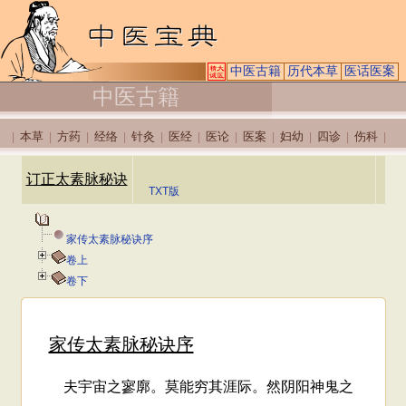
中医古籍
历代本草
医话医案
中医古籍
本草
方药
经络
针灸
医经
医论
医案
妇幼
四诊
伤科
|
|
|
|
|
|
|
|
|
|
|
订正太素脉秘诀
TXT版
家传太素脉秘诀序
卷上
卷下