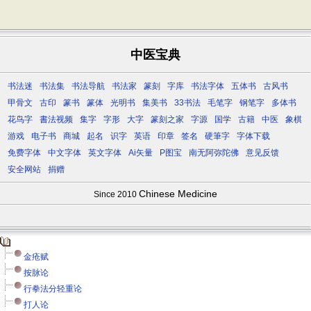
中医宝典
书法迷
书法集
书法导航
书法家
篆刻
字库
书法字体
五体书
古风书
甲骨文
古印
篆书
篆体
光明书
集美书
33书法
毛笔字
钢笔字
多体书
花鸟字
書法视频
集字
字形
大字
篆刻之家
字源
国学
古籍
中医
象棋
游戏
电子书
商城
起名
识字
英语
印章
签名
硬筆字
字体下载
免费字体
中文字体
英文字体
Ai矢量
P图宝
南无阿弥陀佛
意见反馈
安全网站
捐赠
Chinese Medicine
Since 2010
金疮赋
按脉论
行拳法分轻重论
打人论