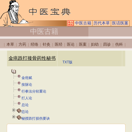
中医古籍
历代本草
医话医案
中医古籍
本草
方药
经络
针灸
医经
医论
医案
妇幼
四诊
伤科
|
|
|
|
|
|
|
|
|
|
|
金疮跌打接骨药性秘书
TXT版
金疮赋
按脉论
行拳法分轻重论
打人论
总论
总论
秘授跌打损伤要诀