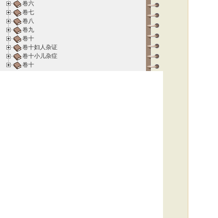
卷六
卷七
卷八
卷九
卷十
卷十妇人杂证
卷十小儿杂症
卷十