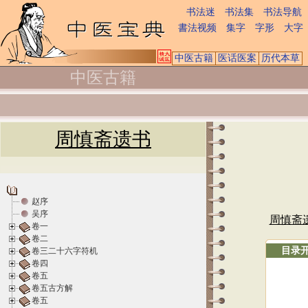
书法迷
书法集
书法导航
書法视频
集字
字形
大字
中医古籍
医话医案
历代本草
中医古籍
周慎斋遗书
赵序
吴序
周慎斋
卷一
卷二
目录
卷三二十六字符机
卷四
卷五
卷五古方解
卷五