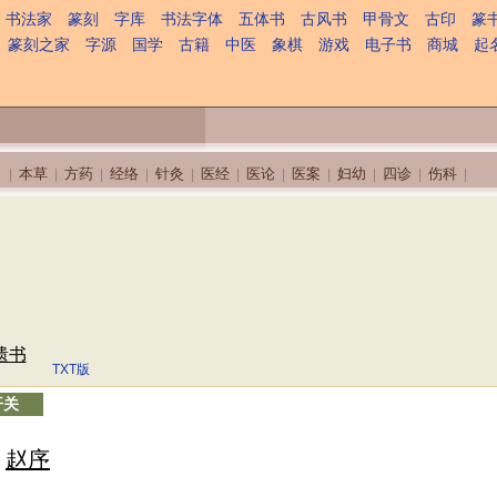
书法家
篆刻
字库
书法字体
五体书
古风书
甲骨文
古印
篆
篆刻之家
字源
国学
古籍
中医
象棋
游戏
电子书
商城
起
本草
方药
经络
针灸
医经
医论
医案
妇幼
四诊
伤科
|
|
|
|
|
|
|
|
|
|
|
遗书
TXT版
开关