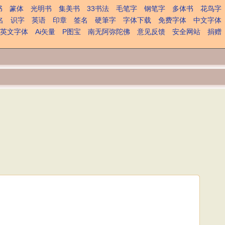
书
篆体
光明书
集美书
33书法
毛笔字
钢笔字
多体书
花鸟字
名
识字
英语
印章
签名
硬筆字
字体下载
免费字体
中文字体
英文字体
Ai矢量
P图宝
南无阿弥陀佛
意见反馈
安全网站
捐赠