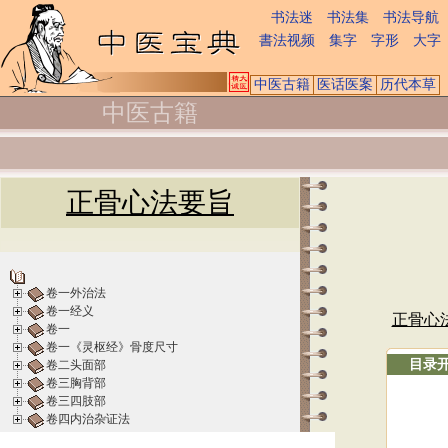
书法迷
书法集
书法导航
書法视频
集字
字形
大字
中医古籍
医话医案
历代本草
中医古籍
正骨心法要旨
卷一外治法
卷一经义
正骨心
卷一
卷一《灵枢经》骨度尺寸
目录
卷二头面部
卷三胸背部
卷三四肢部
卷四内治杂证法