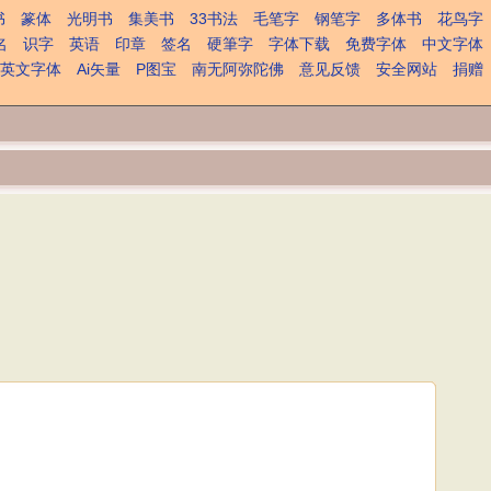
书
篆体
光明书
集美书
33书法
毛笔字
钢笔字
多体书
花鸟字
名
识字
英语
印章
签名
硬筆字
字体下载
免费字体
中文字体
英文字体
Ai矢量
P图宝
南无阿弥陀佛
意见反馈
安全网站
捐赠