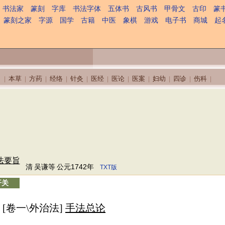
书法家
篆刻
字库
书法字体
五体书
古风书
甲骨文
古印
篆
篆刻之家
字源
国学
古籍
中医
象棋
游戏
电子书
商城
起
本草
方药
经络
针灸
医经
医论
医案
妇幼
四诊
伤科
|
|
|
|
|
|
|
|
|
|
|
法要旨
清
吴谦等
公元1742年
TXT版
开关