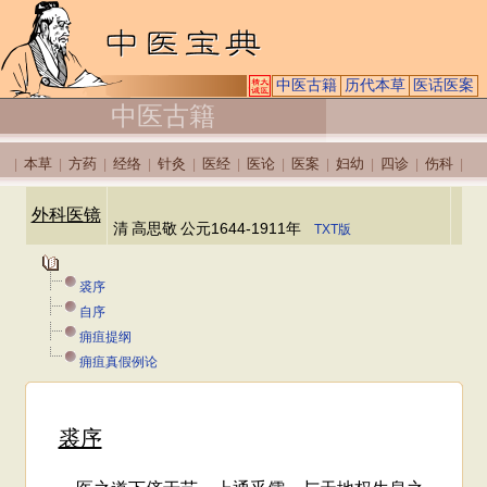
中医古籍
历代本草
医话医案
中医古籍
本草
方药
经络
针灸
医经
医论
医案
妇幼
四诊
伤科
|
|
|
|
|
|
|
|
|
|
|
外科医镜
清
高思敬
公元1644-1911年
TXT版
裘序
自序
痈疽提纲
痈疽真假例论