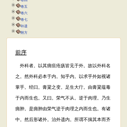
卷四
卷五
卷六
卷七
补遗
附方