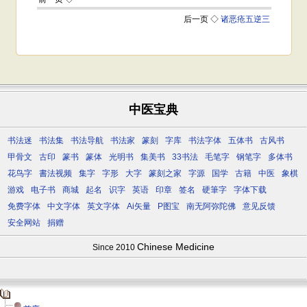
中医宝典
书法迷
书法集
书法导航
书法家
篆刻
字库
书法字体
五体书
古风书
甲骨文
古印
篆书
篆体
光明书
集美书
33书法
毛笔字
钢笔字
多体书
花鸟字
書法视频
集字
字形
大字
篆刻之家
字源
国学
古籍
中医
象棋
游戏
电子书
商城
起名
识字
英语
印章
签名
硬筆字
字体下载
免费字体
中文字体
英文字体
Ai矢量
P图宝
南无阿弥陀佛
意见反馈
安全网站
捐赠
Chinese Medicine
Since 2010