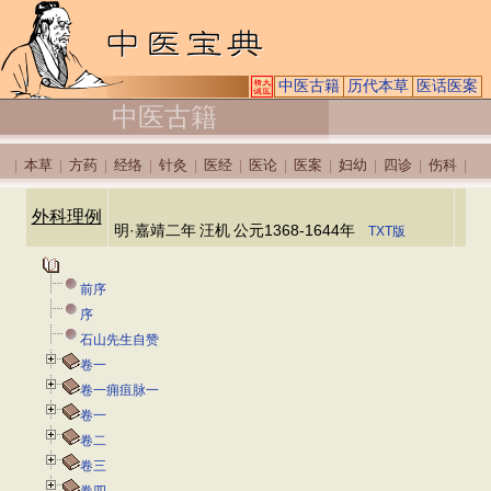
中医古籍
历代本草
医话医案
中医古籍
本草
方药
经络
针灸
医经
医论
医案
妇幼
四诊
伤科
|
|
|
|
|
|
|
|
|
|
|
外科理例
明·嘉靖二年
汪机
公元1368-1644年
TXT版
前序
序
石山先生自赞
卷一
卷一痈疽脉一
卷一
卷二
卷三