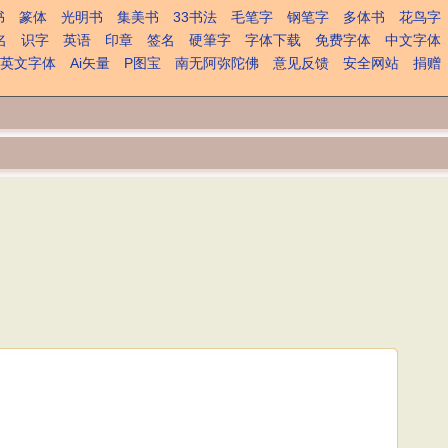
书
篆体
光明书
集美书
33书法
毛笔字
钢笔字
多体书
花鸟字
名
识字
英语
印章
签名
硬筆字
字体下载
免费字体
中文字体
英文字体
Ai矢量
P图宝
南无阿弥陀佛
意见反馈
安全网站
捐赠