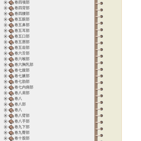
卷四项部
卷四背部
卷四腰部
卷五眼部
卷五鼻部
卷五耳部
卷五口部
卷五唇部
卷五齿部
卷六舌部
卷六喉部
卷六胸乳部
卷七腹部
卷七腋部
卷七肋部
卷七内痈部
卷八肩部
卷八
卷八部
卷八
卷八臂部
卷八手部
卷九下部
卷九臀部
卷十股部