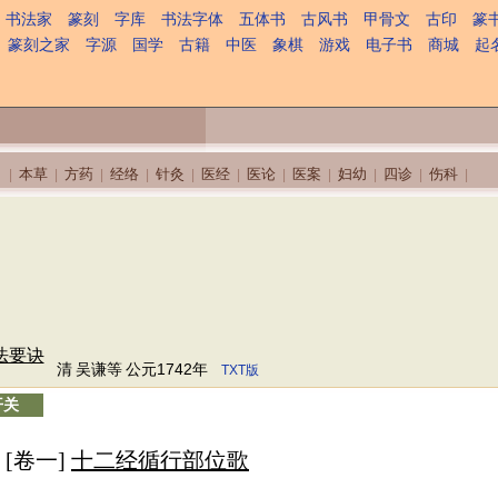
书法家
篆刻
字库
书法字体
五体书
古风书
甲骨文
古印
篆
篆刻之家
字源
国学
古籍
中医
象棋
游戏
电子书
商城
起
本草
方药
经络
针灸
医经
医论
医案
妇幼
四诊
伤科
|
|
|
|
|
|
|
|
|
|
|
法要诀
清
吴谦等
公元1742年
TXT版
开关