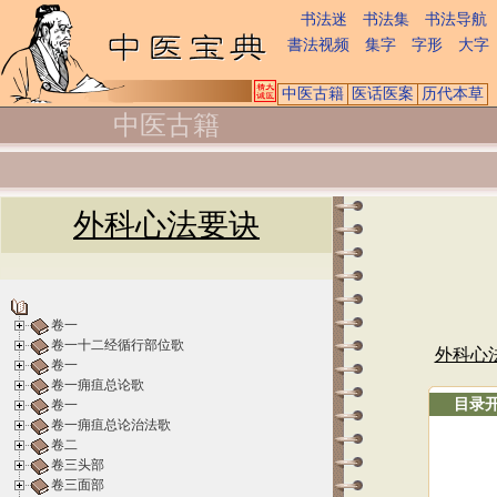
书法迷
书法集
书法导航
書法视频
集字
字形
大字
中医古籍
医话医案
历代本草
中医古籍
外科心法要诀
卷一
卷一十二经循行部位歌
外科心
卷一
卷一痈疽总论歌
目录
卷一
卷一痈疽总论治法歌
卷二
卷三头部
卷三面部