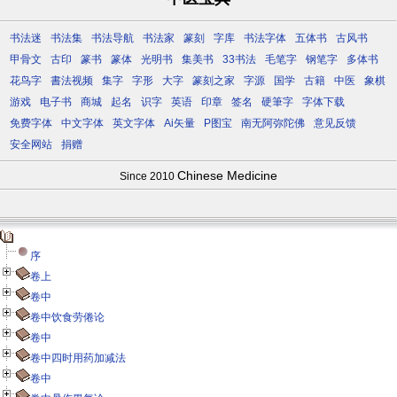
书法迷
书法集
书法导航
书法家
篆刻
字库
书法字体
五体书
古风书
甲骨文
古印
篆书
篆体
光明书
集美书
33书法
毛笔字
钢笔字
多体书
花鸟字
書法视频
集字
字形
大字
篆刻之家
字源
国学
古籍
中医
象棋
游戏
电子书
商城
起名
识字
英语
印章
签名
硬筆字
字体下载
免费字体
中文字体
英文字体
Ai矢量
P图宝
南无阿弥陀佛
意见反馈
安全网站
捐赠
Chinese Medicine
Since 2010
序
卷上
卷中
卷中饮食劳倦论
卷中
卷中四时用药加减法
卷中