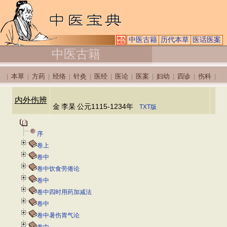
中医古籍
历代本草
医话医案
中医古籍
本草
方药
经络
针灸
医经
医论
医案
妇幼
四诊
伤科
|
|
|
|
|
|
|
|
|
|
|
内外伤辨
金
李杲
公元1115-1234年
TXT版
序
卷上
卷中
卷中饮食劳倦论
卷中
卷中四时用药加减法
卷中
卷中暑伤胃气论