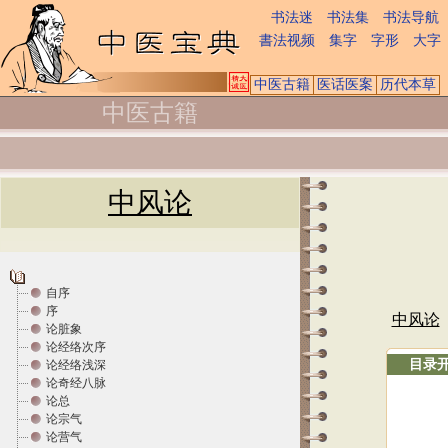
书法迷
书法集
书法导航
書法视频
集字
字形
大字
中医古籍
医话医案
历代本草
中医古籍
中风论
自序
序
中风论
论脏象
论经络次序
目录
论经络浅深
论奇经八脉
论总
论宗气
论营气