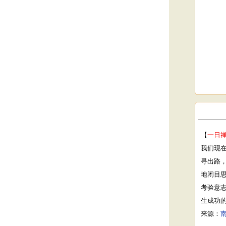
【
一日
我们现
寻出路
地闭目
考验意
生成功
来源：