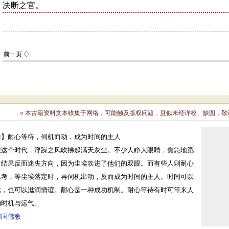
○ 本古籍资料文本收集于网络，可能触及版权问题，且似未经详校、缺图，
禅
】耐心等待，伺机而动，成为时间的主人
在这个时代，浮躁之风吹拂起满天灰尘。不少人睁大眼睛，焦急地觅
，结果反而迷失方向，因为尘埃吹进了他们的双眼。而有些人则耐心
思考，等尘埃落定时，再伺机出动，反而成为时间的主人。时间可以
志，也可以滋润情谊。耐心是一种成功机制。耐心等待有时可等来人
的时机与运气。
南国佛教