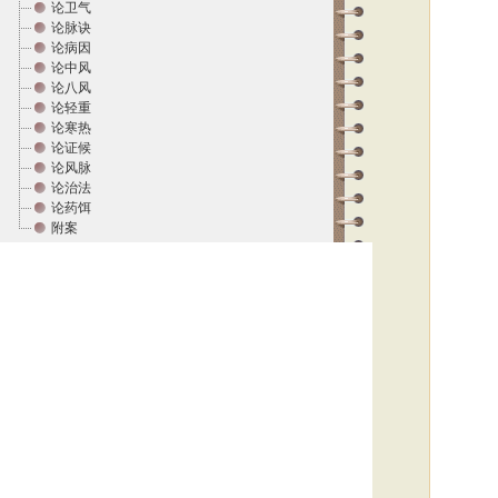
论卫气
论脉诀
论病因
论中风
论八风
论轻重
论寒热
论证候
论风脉
论治法
论药饵
附案