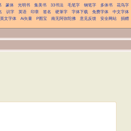
书
篆体
光明书
集美书
33书法
毛笔字
钢笔字
多体书
花鸟字
名
识字
英语
印章
签名
硬筆字
字体下载
免费字体
中文字体
英文字体
Ai矢量
P图宝
南无阿弥陀佛
意见反馈
安全网站
捐赠