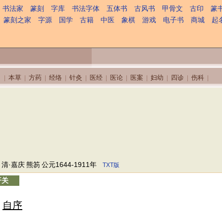
书法家
篆刻
字库
书法字体
五体书
古风书
甲骨文
古印
篆
篆刻之家
字源
国学
古籍
中医
象棋
游戏
电子书
商城
起
本草
方药
经络
针灸
医经
医论
医案
妇幼
四诊
伤科
|
|
|
|
|
|
|
|
|
|
|
清·嘉庆
熊笏
公元1644-1911年
TXT版
开关