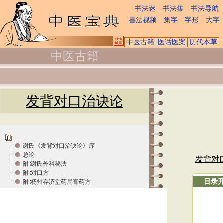
书法迷
书法集
书法导航
書法视频
集字
字形
大字
中医古籍
医话医案
历代本草
中医古籍
发背对口治诀论
谢氏《发背对口治诀论》序
总论
发背对
附∶谢氏外科秘法
附∶对口方
目录
附∶杨州存济堂药局膏药方