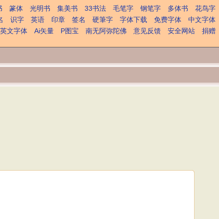
书
篆体
光明书
集美书
33书法
毛笔字
钢笔字
多体书
花鸟字
名
识字
英语
印章
签名
硬筆字
字体下载
免费字体
中文字体
英文字体
Ai矢量
P图宝
南无阿弥陀佛
意见反馈
安全网站
捐赠