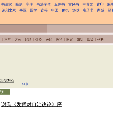
书法家
篆刻
字库
书法字体
五体书
古风书
甲骨文
古印
篆
篆刻之家
字源
国学
古籍
中医
象棋
游戏
电子书
商城
起
本草
方药
经络
针灸
医经
医论
医案
妇幼
四诊
伤科
|
|
|
|
|
|
|
|
|
|
|
口治诀论
TXT版
开关