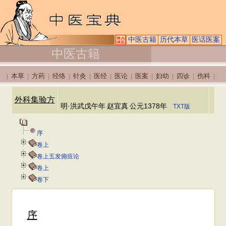
中医古籍
历代本草
医话医案
中医古籍
本草
方药
经络
针灸
医经
医论
医案
妇幼
四诊
伤科
|
|
|
|
|
|
|
|
|
|
|
外科集验方
明·洪武戊午年
赵宜真
公元1378年
TXT版
序
卷上
卷上五发痈疽论
卷上
卷下