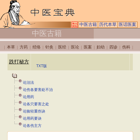
中医古籍
历代本草
医话医案
中医古籍
本草
方药
经络
针灸
医经
医论
医案
妇幼
四诊
伤科
|
|
|
|
|
|
|
|
|
|
|
跌打秘方
TXT版
论治法
论伤各要害处不治
论用药
论各穴要害之处
论验轻重伤诀
论用药要诀
论各伤主方