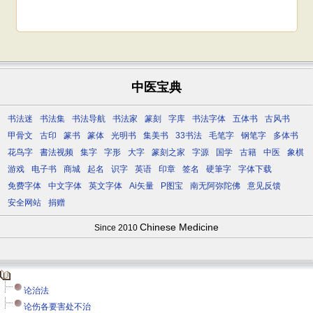
中医宝典
书法迷
书法集
书法导航
书法家
篆刻
字库
书法字体
五体书
古风书
甲骨文
古印
篆书
篆体
光明书
集美书
33书法
毛笔字
钢笔字
多体书
花鸟字
書法视频
集字
字形
大字
篆刻之家
字源
国学
古籍
中医
象棋
游戏
电子书
商城
起名
识字
英语
印章
签名
硬筆字
字体下载
免费字体
中文字体
英文字体
Ai矢量
P图宝
南无阿弥陀佛
意见反馈
安全网站
捐赠
Chinese Medicine
Since 2010
论治法
论伤各要害处不治