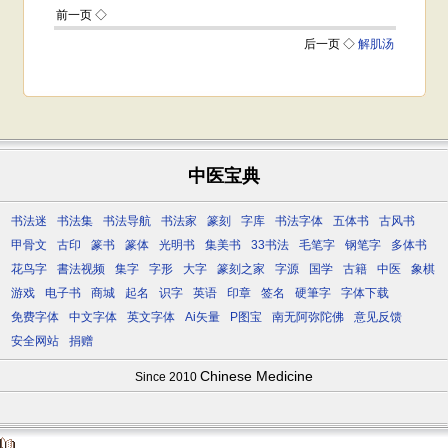
中医宝典
书法迷
书法集
书法导航
书法家
篆刻
字库
书法字体
五体书
古风书
甲骨文
古印
篆书
篆体
光明书
集美书
33书法
毛笔字
钢笔字
多体书
花鸟字
書法视频
集字
字形
大字
篆刻之家
字源
国学
古籍
中医
象棋
游戏
电子书
商城
起名
识字
英语
印章
签名
硬筆字
字体下载
免费字体
中文字体
英文字体
Ai矢量
P图宝
南无阿弥陀佛
意见反馈
安全网站
捐赠
Chinese Medicine
Since 2010