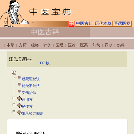
中医古籍
历代本草
医话医案
中医古籍
本草
方药
经络
针灸
医经
医论
医案
妇幼
四诊
伤科
|
|
|
|
|
|
|
|
|
|
|
江氏伤科学
TXT版
断死证秘诀
秘受不治法
受伤治法
通用方
秘传方
附录验方四则