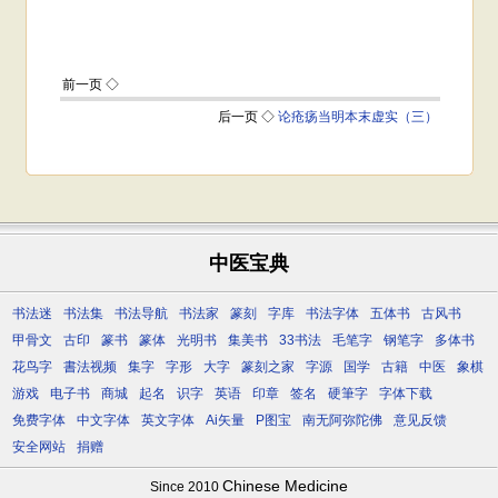
中医宝典
书法迷
书法集
书法导航
书法家
篆刻
字库
书法字体
五体书
古风书
甲骨文
古印
篆书
篆体
光明书
集美书
33书法
毛笔字
钢笔字
多体书
花鸟字
書法视频
集字
字形
大字
篆刻之家
字源
国学
古籍
中医
象棋
游戏
电子书
商城
起名
识字
英语
印章
签名
硬筆字
字体下载
免费字体
中文字体
英文字体
Ai矢量
P图宝
南无阿弥陀佛
意见反馈
安全网站
捐赠
Chinese Medicine
Since 2010