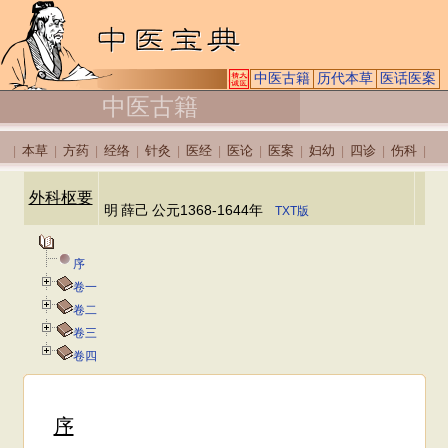
中医古籍
历代本草
医话医案
中医古籍
本草
方药
经络
针灸
医经
医论
医案
妇幼
四诊
伤科
|
|
|
|
|
|
|
|
|
|
|
外科枢要
明
薛己
公元1368-1644年
TXT版
序
卷一
卷二
卷三
卷四