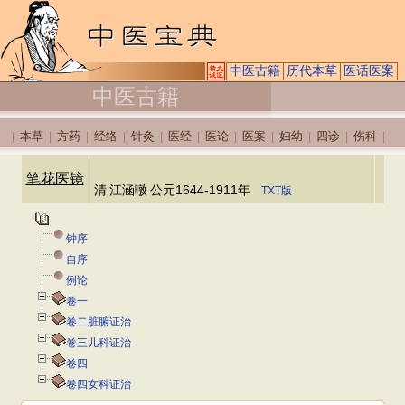
中医古籍
历代本草
医话医案
中医古籍
本草
方药
经络
针灸
医经
医论
医案
妇幼
四诊
伤科
|
|
|
|
|
|
|
|
|
|
|
笔花医镜
清
江涵暾
公元1644-1911年
TXT版
钟序
自序
例论
卷一
卷二脏腑证治
卷三儿科证治
卷四
卷四女科证治