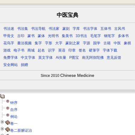
中医宝典
书法迷
书法集
书法导航
书法家
篆刻
字库
书法字体
五体书
古风书
甲骨文
古印
篆书
篆体
光明书
集美书
33书法
毛笔字
钢笔字
多体书
花鸟字
書法视频
集字
字形
大字
篆刻之家
字源
国学
古籍
中医
象棋
游戏
电子书
商城
起名
识字
英语
印章
签名
硬筆字
字体下载
免费字体
中文字体
英文字体
Ai矢量
P图宝
南无阿弥陀佛
意见反馈
安全网站
捐赠
Chinese Medicine
Since 2010
钟序
自序
例论
卷一
卷二脏腑证治