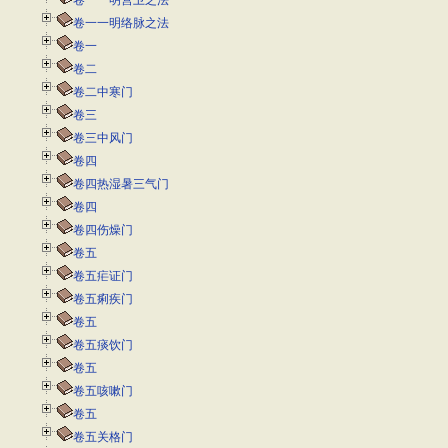
卷一一明营卫之法
卷一一明络脉之法
卷一
卷二
卷二中寒门
卷三
卷三中风门
卷四
卷四热湿暑三气门
卷四
卷四伤燥门
卷五
卷五疟证门
卷五痢疾门
卷五
卷五痰饮门
卷五
卷五咳嗽门
卷五
卷五关格门