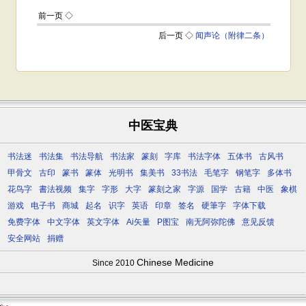
中医宝典
书法迷
书法集
书法导航
书法家
篆刻
字库
书法字体
五体书
古风书
甲骨文
古印
篆书
篆体
光明书
集美书
33书法
毛笔字
钢笔字
多体书
花鸟字
書法视频
集字
字形
大字
篆刻之家
字源
国学
古籍
中医
象棋
游戏
电子书
商城
起名
识字
英语
印章
签名
硬筆字
字体下载
免费字体
中文字体
英文字体
Ai矢量
P图宝
南无阿弥陀佛
意见反馈
安全网站
捐赠
Chinese Medicine
Since 2010