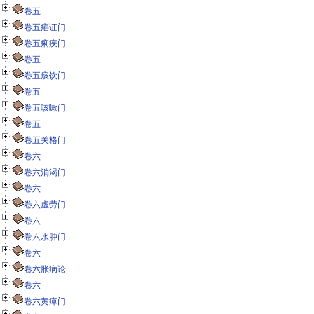
卷五
卷五疟证门
卷五痢疾门
卷五
卷五痰饮门
卷五
卷五咳嗽门
卷五
卷五关格门
卷六
卷六消渴门
卷六
卷六虚劳门
卷六
卷六水肿门
卷六
卷六胀病论
卷六
卷六黄瘅门