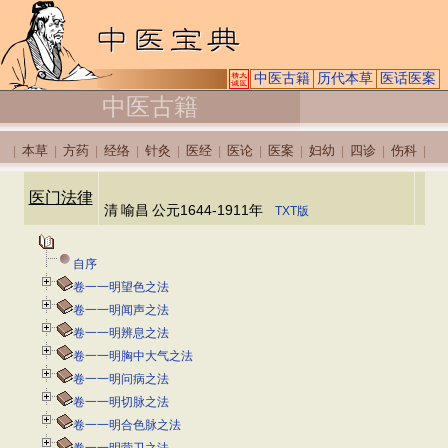
中医古籍
历代本草
医话医案
中医古籍
本草
方药
经络
针灸
医经
医论
医案
妇幼
四诊
伤科
|
|
|
|
|
|
|
|
|
|
|
医门法律
清
喻昌
公元1644-1911年
TXT版
自序
卷一一明望色之法
卷一一明闻声之法
卷一一明辨息之法
卷一一明胸中大气之法
卷一一明问病之法
卷一一明切脉之法
卷一一明合色脉之法