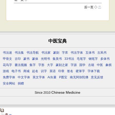
中医宝典
书法迷
书法集
书法导航
书法家
篆刻
字库
书法字体
五体书
古风书
甲骨文
古印
篆书
篆体
光明书
集美书
33书法
毛笔字
钢笔字
多体书
花鸟字
書法视频
集字
字形
大字
篆刻之家
字源
国学
古籍
中医
象棋
游戏
电子书
商城
起名
识字
英语
印章
签名
硬筆字
字体下载
免费字体
中文字体
英文字体
Ai矢量
P图宝
南无阿弥陀佛
意见反馈
安全网站
捐赠
Chinese Medicine
Since 2010