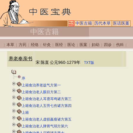
中医古籍
历代本草
医话医案
中医古籍
本草
方药
经络
针灸
医经
医论
医案
妇幼
四诊
伤科
|
|
|
|
|
|
|
|
|
|
|
养老奉亲书
宋
陈直
公元960-1279年
TXT版
序
上籍食治养老益气方第一
上籍食治老人眼目方第二
上籍食治老人耳聋耳鸣诸方第三
上籍食治老人五劳七伤诸方第四
上籍
上籍食治老人虚损羸瘦诸方第五
上籍食治老人脾胃气弱方第六