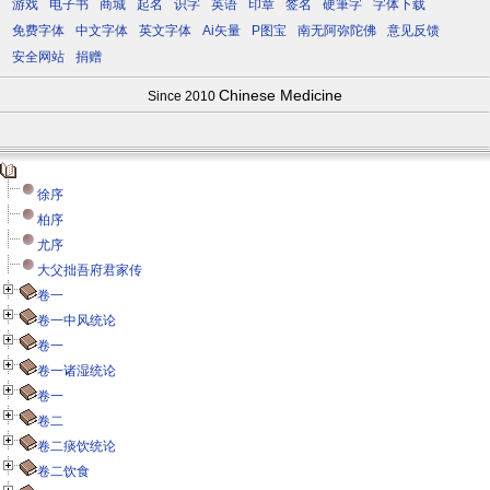
游戏
电子书
商城
起名
识字
英语
印章
签名
硬筆字
字体下载
免费字体
中文字体
英文字体
Ai矢量
P图宝
南无阿弥陀佛
意见反馈
安全网站
捐赠
Chinese Medicine
Since 2010
徐序
柏序
尤序
大父拙吾府君家传
卷一
卷一中风统论
卷一
卷一诸湿统论
卷一
卷二
卷二痰饮统论
卷二饮食