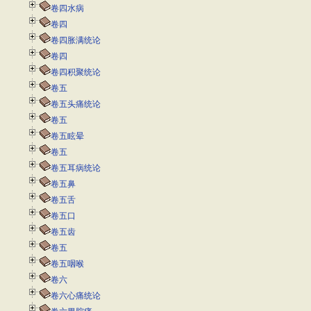
卷四水病
卷四
卷四胀满统论
卷四
卷四积聚统论
卷五
卷五头痛统论
卷五
卷五眩晕
卷五
卷五耳病统论
卷五鼻
卷五舌
卷五口
卷五齿
卷五
卷五咽喉
卷六
卷六心痛统论