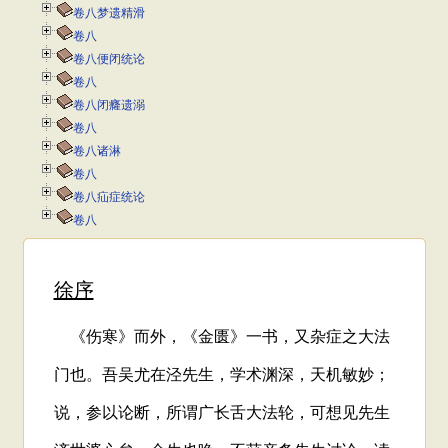
卷八梦遗精滑
卷八
卷八便闭统论
卷八
卷八闭癃遗溺
卷八
卷八诸淋
卷八
卷八疝症统论
卷八