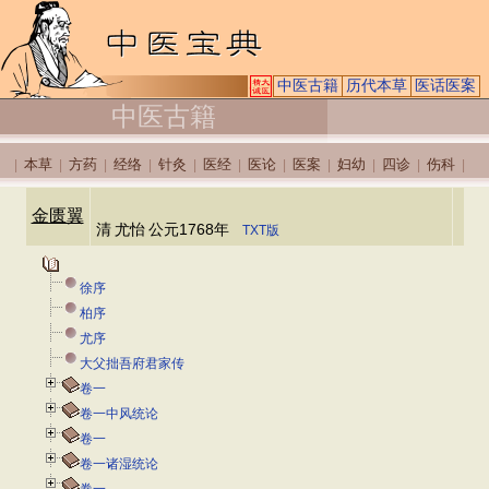
中医古籍
历代本草
医话医案
中医古籍
本草
方药
经络
针灸
医经
医论
医案
妇幼
四诊
伤科
|
|
|
|
|
|
|
|
|
|
|
金匮翼
清
尤怡
公元1768年
TXT版
徐序
柏序
尤序
大父拙吾府君家传
卷一
卷一中风统论
卷一
卷一诸湿统论