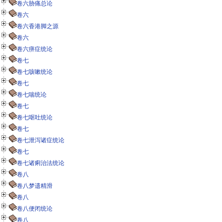
卷六胁痛总论
卷六
卷六香港脚之源
卷六
卷六痹症统论
卷七
卷七咳嗽统论
卷七
卷七喘统论
卷七
卷七呕吐统论
卷七
卷七泄泻诸症统论
卷七
卷七诸痢治法统论
卷八
卷八梦遗精滑
卷八
卷八便闭统论
卷八