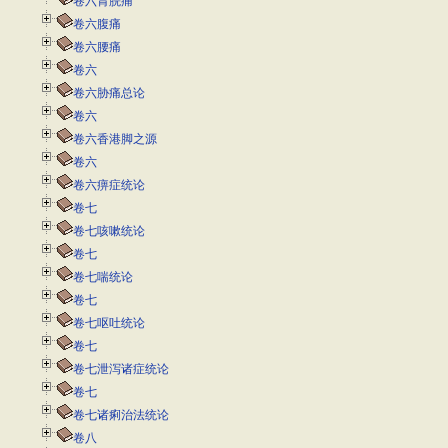
卷六胃脘痛
卷六腹痛
卷六腰痛
卷六
卷六胁痛总论
卷六
卷六香港脚之源
卷六
卷六痹症统论
卷七
卷七咳嗽统论
卷七
卷七喘统论
卷七
卷七呕吐统论
卷七
卷七泄泻诸症统论
卷七
卷七诸痢治法统论
卷八