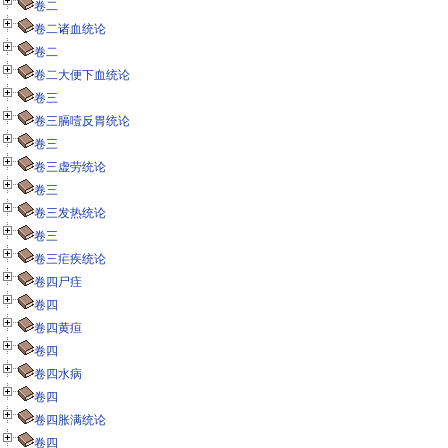
卷二
卷二诸血统论
卷二
卷二大便下血统论
卷三
卷三膈噎反胃统论
卷三
卷三虚劳统论
卷三
卷三发热统论
卷三
卷三疟疾统论
卷四尸疰
卷四
卷四黄疸
卷四
卷四水病
卷四
卷四胀满统论
卷四