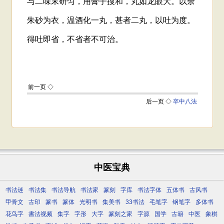
中医宝典
书法迷
书法集
书法导航
书法家
篆刻
字库
书法字体
五体书
古风书
甲骨文
古印
篆书
篆体
光明书
集美书
33书法
毛笔字
钢笔字
多体书
花鸟字
書法视频
集字
字形
大字
篆刻之家
字源
国学
古籍
中医
象棋