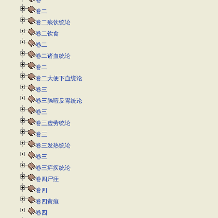
卷一
卷二
卷二痰饮统论
卷二饮食
卷二
卷二诸血统论
卷二
卷二大便下血统论
卷三
卷三膈噎反胃统论
卷三
卷三虚劳统论
卷三
卷三发热统论
卷三
卷三疟疾统论
卷四尸疰
卷四
卷四黄疸
卷四