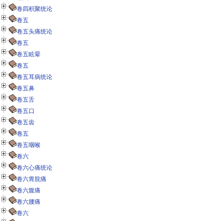
卷四积聚统论
卷五
卷五头痛统论
卷五
卷五眩晕
卷五
卷五耳病统论
卷五鼻
卷五舌
卷五口
卷五齿
卷五
卷五咽喉
卷六
卷六心痛统论
卷六胃脘痛
卷六腹痛
卷六腰痛
卷六