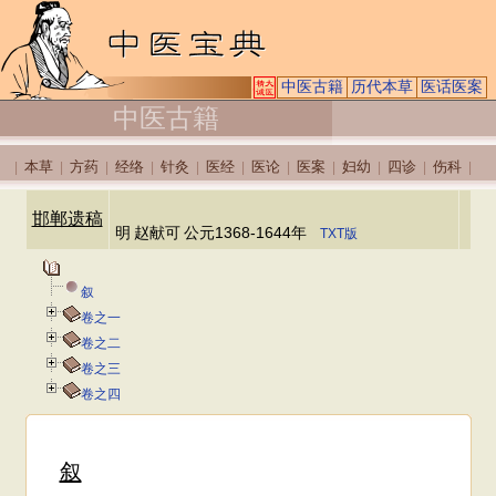
中医古籍
历代本草
医话医案
中医古籍
本草
方药
经络
针灸
医经
医论
医案
妇幼
四诊
伤科
|
|
|
|
|
|
|
|
|
|
|
邯郸遗稿
明
赵献可
公元1368-1644年
TXT版
叙
卷之一
卷之二
卷之三
卷之四