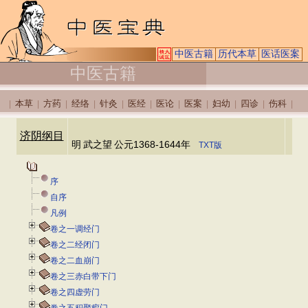
中医古籍
历代本草
医话医案
中医古籍
本草
方药
经络
针灸
医经
医论
医案
妇幼
四诊
伤科
|
|
|
|
|
|
|
|
|
|
|
济阴纲目
明
武之望
公元1368-1644年
TXT版
序
自序
凡例
卷之一调经门
卷之二经闭门
卷之二血崩门
卷之三赤白带下门
卷之四虚劳门