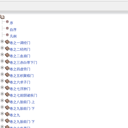
序
自序
凡例
卷之一调经门
卷之二经闭门
卷之二血崩门
卷之三赤白带下门
卷之四虚劳门
卷之五积聚瘕门
卷之六求子门
卷之七浮肿门
卷之七前阴诸疾门
卷之八胎前门·上
卷之九胎前门·下
卷之九
卷之九胎前门·下