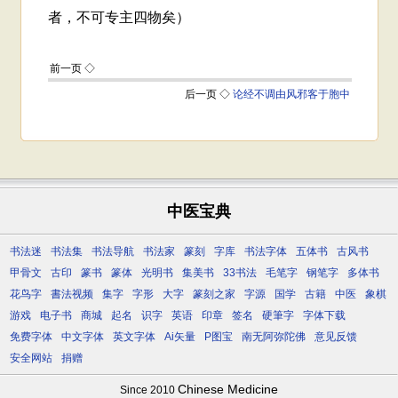
中医宝典
书法迷
书法集
书法导航
书法家
篆刻
字库
书法字体
五体书
古风书
甲骨文
古印
篆书
篆体
光明书
集美书
33书法
毛笔字
钢笔字
多体书
花鸟字
書法视频
集字
字形
大字
篆刻之家
字源
国学
古籍
中医
象棋
游戏
电子书
商城
起名
识字
英语
印章
签名
硬筆字
字体下载
免费字体
中文字体
英文字体
Ai矢量
P图宝
南无阿弥陀佛
意见反馈
安全网站
捐赠
Chinese Medicine
Since 2010