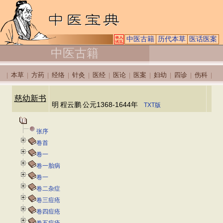
中医古籍
历代本草
医话医案
中医古籍
本草
方药
经络
针灸
医经
医论
医案
妇幼
四诊
伤科
|
|
|
|
|
|
|
|
|
|
|
慈幼新书
明
程云鹏
公元1368-1644年
TXT版
张序
卷首
卷一
卷一胎病
卷一
卷二杂症
卷三痘疮
卷四痘疮